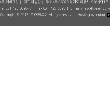
(주)에버그린
대표 이승환
주소 (우)16079 경기도 의왕시 오봉산단1로 
Tel 031-425-0596~7
Fax 031-425-0598
E-mail mask@cleantop.k
Copyright © 2017 (주)에버그린 All right reserved. Hosting by inpiad
I